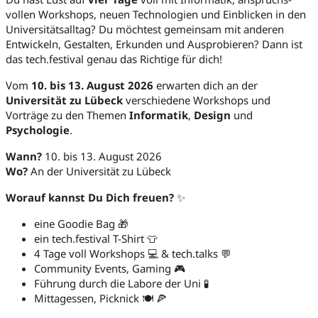
vollen Workshops, neuen Techno­logien und Ein­blicken in den
Universitäts­alltag? Du möchtest gemeinsam mit anderen
Entwickeln, Gestalten, Erkunden und Ausprobieren? Dann ist
das tech.festival genau das Richtige für dich!
Vom
10. bis 13. August 2026
erwarten dich an der
Universität zu Lübeck
verschiedene Workshops und
Vorträge zu den Themen
Informatik
,
Design
und
Psychologie
.
Wann?
10. bis 13. August 2026
Wo?
An der Universität zu Lübeck
Worauf kannst Du Dich freuen?
✨
eine Goodie Bag 🎁
ein tech.festival T-Shirt 👕
4 Tage voll Workshops 💻 & tech.talks 💬
Community Events, Gaming 🎮
Führung durch die Labore der Uni 🧪
Mittagessen, Picknick 🍽️ 🍕