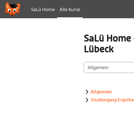
Zum Hauptinhalt
SaLü Home
Alle Kurse
SaLü Home –
Lübeck
Kursbereiche
Allgemein
Studiengang Ergothe